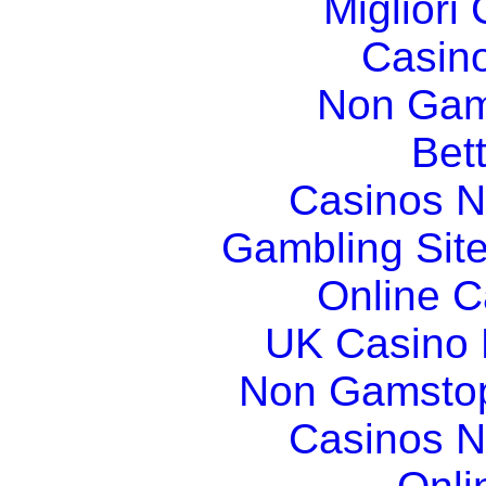
Migliori
Casin
Non Gam
Bett
Casinos 
Gambling Sit
Online 
UK Casino
Non Gamstop
Casinos 