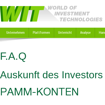
Unternehmen
Plattformen
Unterricht
Analyse
Han
F.A.Q
Auskunft des Investors
PAMM-KONTEN