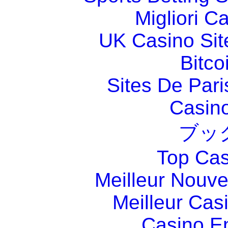
Migliori 
UK Casino Si
Bitco
Sites De Pari
Casin
ブッ
Top Cas
Meilleur Nouv
Meilleur Cas
Casino E