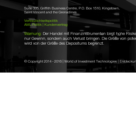
Suite 305, Griffith Business Centre, P.O. Box 1510, Kingstown,
Saint Vincent and the Grenadines
Vertraulichkeitspolitik
AML Politik
|
Kundenvertrag
Warnung:
Der Handel mit Finanzinstrumenten birgt hohe Risik
nur Gewinn, sondern auch Verlust bringen. Die Größe von poten
wird von der Größe des Depositums begrenzt.
© Copyright 2014 - 2016 | World of Investment Technologies | Entdeck