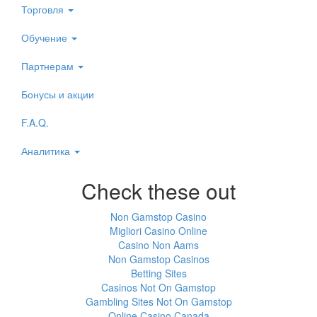
Торговля
Обучение
Партнерам
Бонусы и акции
F.A.Q.
Аналитика
Check these out
Non Gamstop Casino
Migliori Casino Online
Casino Non Aams
Non Gamstop Casinos
Betting Sites
Casinos Not On Gamstop
Gambling Sites Not On Gamstop
Online Casino Canada