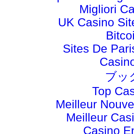
Migliori 
UK Casino Si
Bitco
Sites De Pari
Casin
ブッ
Top Cas
Meilleur Nouv
Meilleur Cas
Casino E