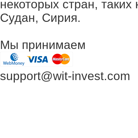
некоторых стран, таких 
Судан, Сирия.
Мы принимаем
support@wit-invest.com