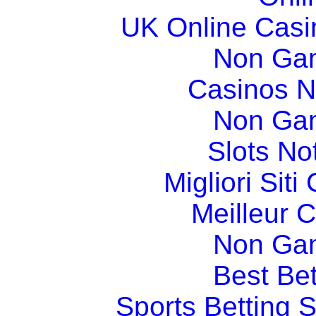
UK Online Cas
Non Ga
Casinos 
Non Ga
Slots N
Migliori Sit
Meilleur 
Non Ga
Best Bet
Sports Betting 