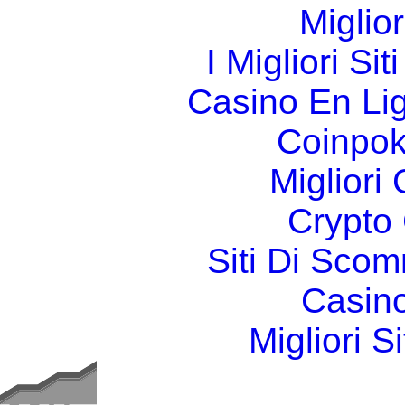
Miglio
I Migliori Si
Casino En Li
Coinpok
Migliori
Crypto 
Siti Di Sc
Casin
Migliori S