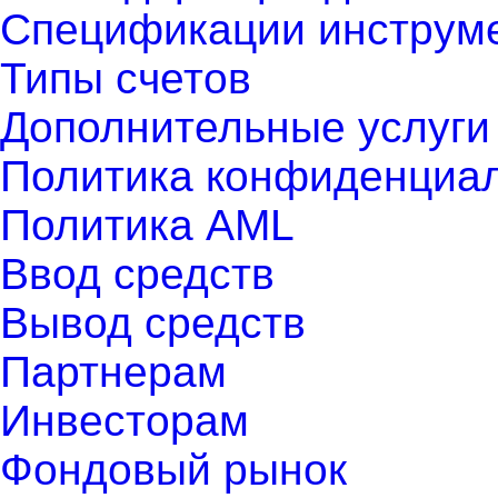
Спецификации инструм
Типы счетов
Дополнительные услуги
Политика конфиденциа
Политика AML
Ввод средств
Вывод средств
Партнерам
Инвесторам
Фондовый рынок