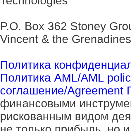
Technologies
P.O. Box 362 Stoney Gro
Vincent & the Grenadine
Политика конфиденциаль
Политика AML/AML polic
соглашение/Agreement
финансовыми инструме
рискованным видом дея
не только прибыль, но 