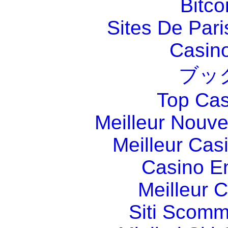
Bitco
Sites De Pari
Casin
ブッ
Top Cas
Meilleur Nouv
Meilleur Cas
Casino E
Meilleur 
Siti Scom