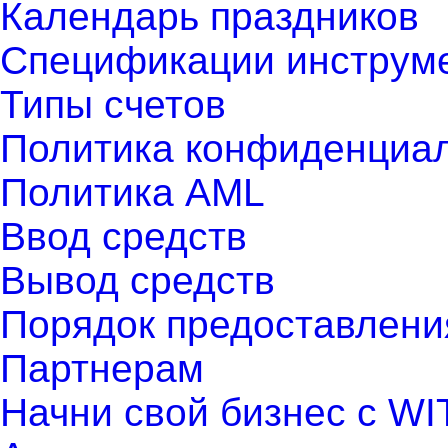
Календарь праздников
Спецификации инструм
Типы счетов
Политика конфиденциа
Политика AML
Ввод средств
Вывод средств
Порядок предоставлени
Партнерам
Начни свой бизнес с WIT