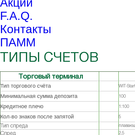
Акции
F.A.Q.
Контакты
ПАММ
ТИПЫ СЧЕТОВ
Торговый терминал
Тип торгового счёта
WIT-Star
Минимальная сумма депозита
100
Кредитное плечо
1:100
Кол-во знаков после запятой
5
Тип спреда
плаваю
Спред
2,5