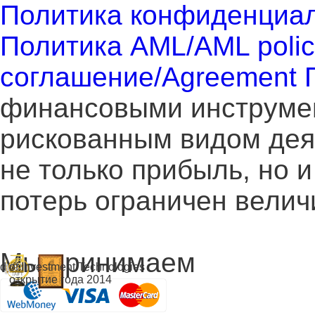
Политика конфиденциаль
Политика AML/AML polic
соглашение/Agreement
финансовыми инструме
рискованным видом дея
не только прибыль, но 
потерь ограничен велич
Мы принимаем
d of Investment Technologies
открытие года 2014