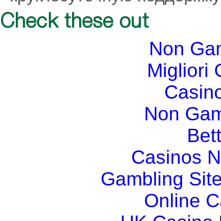
Check these out
Non Ga
Migliori
Casin
Non Gam
Bett
Casinos 
Gambling Sit
Online 