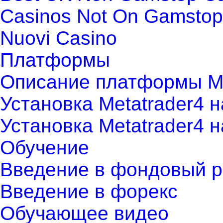
Casinos Not On Gamstop
Nuovi Casino
Платформы
Описание платформы Me
Установка Metatrader4 
Установка Metatrader4 н
Обучение
Введение в фондовый 
Введение в форекс
Обучающее видео