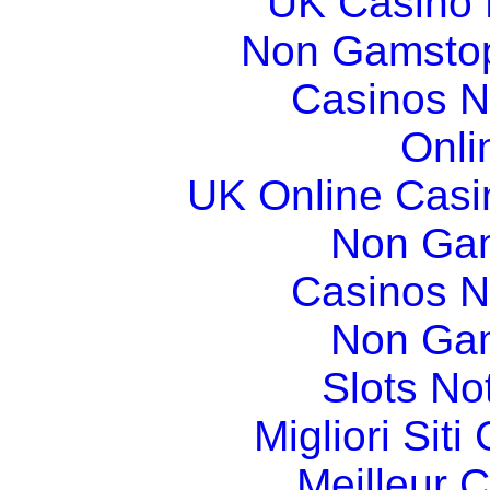
UK Casino
Non Gamstop
Casinos 
Onli
UK Online Cas
Non Ga
Casinos 
Non Ga
Slots N
Migliori Sit
Meilleur 