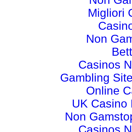
Migliori
Casin
Non Gam
Bett
Casinos 
Gambling Sit
Online 
UK Casino
Non Gamstop
Casinos 