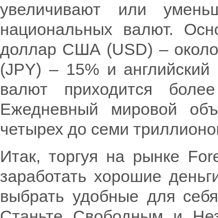
увеличивают или умень
национальных валют. Осн
доллар США (USD) – около 
(JPY) – 15% и английский
валют приходится боле
Ежедневный мировой объ
четырех до семи триллион
Итак, торгуя на рынке Fo
заработать хорошие деньг
выбрать удобные для себя
Станьте Свободным и Не