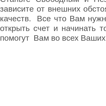
зависите от внешних обсто
качеств. Все что Вам нужн
открыть счет и начинать т
помогут Вам во всех Ваших