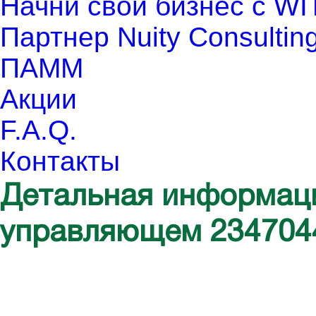
Начни свой бизнес с WIT
Партнер Nuity Consultin
ПАММ
Акции
F.A.Q.
Контакты
Детальная информац
управляющем 2347044