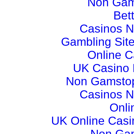
Non Gam
Bett
Casinos 
Gambling Sit
Online 
UK Casino
Non Gamstop
Casinos 
Onli
UK Online Cas
Non Ga