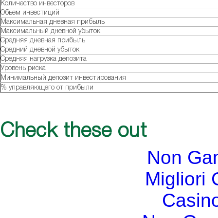
Количество инвесторов
Обьем инвестиций
Максимальная дневная прибыль
Максимальный дневной убыток
Средняя дневная прибыль
Средний дневной убыток
Средняя нагрузка депозита
Уровень риска
Минимальный депозит инвестирования
% управляющего от прибыли
Check these out
Non Ga
Migliori
Casin