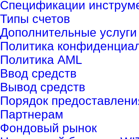
Спецификации инструм
Типы счетов
Дополнительные услуги
Политика конфиденциа
Политика AML
Ввод средств
Вывод средств
Порядок предоставлени
Партнерам
Фондовый рынок