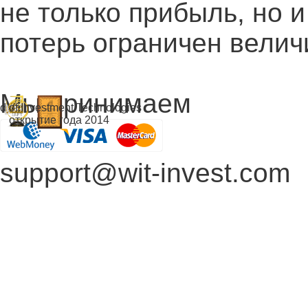
не только прибыль, но 
потерь ограничен велич
Мы принимаем
d of Investment Technologies
открытие года 2014
support@wit-invest.com