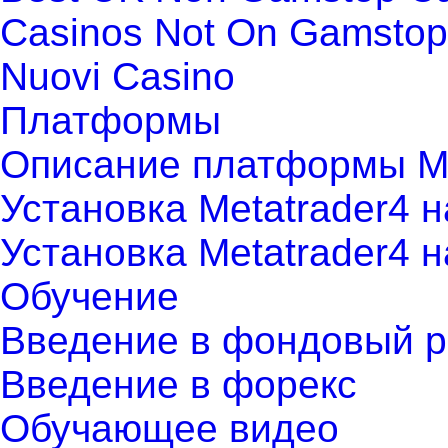
Casinos Not On Gamstop
Nuovi Casino
Платформы
Описание платформы Me
Установка Metatrader4 
Установка Metatrader4 н
Обучение
Введение в фондовый 
Введение в форекс
Обучающее видео