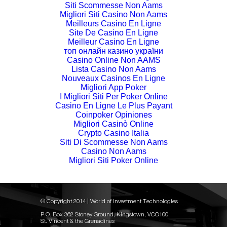
Siti Scommesse Non Aams
Migliori Siti Casino Non Aams
Meilleurs Casino En Ligne
Site De Casino En Ligne
Meilleur Casino En Ligne
топ онлайн казино україни
Casino Online Non AAMS
Lista Casino Non Aams
Nouveaux Casinos En Ligne
Migliori App Poker
I Migliori Siti Per Poker Online
Casino En Ligne Le Plus Payant
Coinpoker Opiniones
Migliori Casinò Online
Crypto Casino Italia
Siti Di Scommesse Non Aams
Casino Non Aams
Migliori Siti Poker Online
© Copyright 2014 | World of Investment Technologies
P.O. Box 362 Stoney Ground, Kingstown, VCO100
St. Vincent & the Grenadines